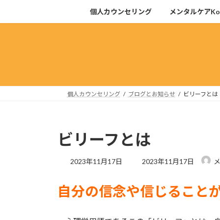
コ
ナ
個人カウンセリング
メンタルケアKoh
ン
ビ
テ
ゲ
ン
ー
ツ
シ
へ
ョ
ス
ン
キ
に
個人カウンセリング
ブログとお知らせ
ビリーフとは
ッ
移
プ
動
ビリーフとは
最
2023年11月17日
2023年11月17日
メ
終
更
自分の信念や信じること
新
日
時
: