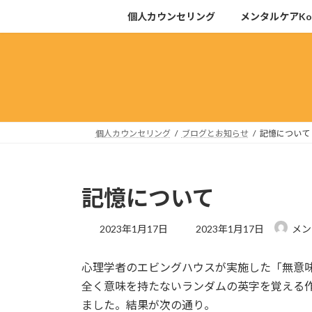
コ
ナ
個人カウンセリング
メンタルケアKoh
ン
ビ
テ
ゲ
ン
ー
ツ
シ
へ
ョ
ス
ン
キ
に
個人カウンセリング
ブログとお知らせ
記憶について
ッ
移
プ
動
記憶について
最
2023年1月17日
2023年1月17日
メン
終
更
心理学者のエビングハウスが実施した「無意
新
日
全く意味を持たないランダムの英字を覚える
時
ました。結果が次の通り。
: