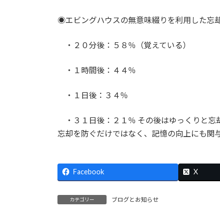
◉エビングハウスの無意味綴りを利用した忘
・２０分後：５８％（覚えている）
・１時間後：４４％
・１日後：３４％
・３１日後：２１％ その後はゆっくりと忘
忘却を防ぐだけではなく、記憶の向上にも関
Facebook
X
ブログとお知らせ
カテゴリー