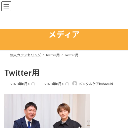
コ
ナ
ン
ビ
テ
ゲ
ン
ー
ツ
シ
へ
ョ
メディア
ス
ン
キ
に
ッ
移
プ
動
個人カウンセリング
Twitter用
Twitter用
Twitter用
最
2023年8月18日
2023年8月18日
メンタルケアkoharubi
終
更
新
日
時
: