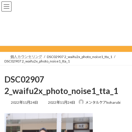
コ
ナ
ン
ビ
テ
ゲ
ン
ー
ツ
シ
へ
ョ
メディア
ス
ン
キ
に
ッ
移
プ
動
個人カウンセリング
DSC02907 2_waifu2x_photo_noise1_tta_1
DSC02907 2_waifu2x_photo_noise1_tta_1
DSC02907
2_waifu2x_photo_noise1_tta_1
最
2022年11月24日
2022年11月24日
メンタルケアkoharubi
終
更
新
日
時