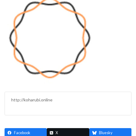
日
時
:
http://koharubi.online
Facebook
X
Bluesky