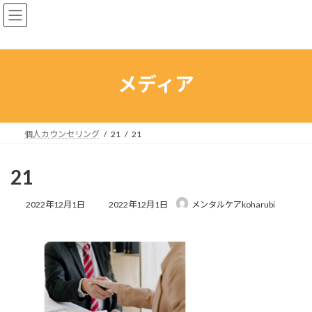
コ
ナ
ン
ビ
テ
ゲ
ン
ー
ツ
シ
へ
ョ
メディア
ス
ン
キ
に
ッ
移
プ
動
個人カウンセリング
21
21
21
最
2022年12月1日
2022年12月1日
メンタルケアkoharubi
終
更
新
日
時
: