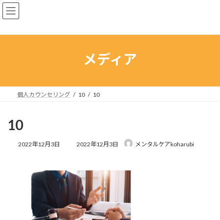
コ
ナ
ン
ビ
テ
ゲ
ン
ー
ツ
シ
へ
ョ
メディア
ス
ン
キ
に
ッ
移
プ
動
個人カウンセリング
10
10
10
最
2022年12月3日
2022年12月3日
メンタルケアkoharubi
終
更
新
日
時
: