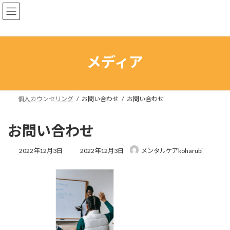
コ
ナ
ン
ビ
テ
ゲ
ン
ー
ツ
シ
へ
ョ
メディア
ス
ン
キ
に
ッ
移
プ
動
個人カウンセリング
お問い合わせ
お問い合わせ
お問い合わせ
最
2022年12月3日
2022年12月3日
メンタルケアkoharubi
終
更
新
日
時
: